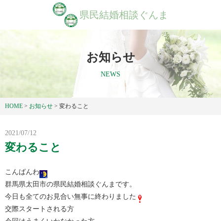
県民結婚相談ぐんま
お知らせ
NEWS
HOME
>
お知らせ
>
変わること
2021/07/12
変わること
こんばんわ
群馬県太田市の県民結婚相談ぐんまです。
今日も全てのお見合い無事に終わりました
交際スタートされる方