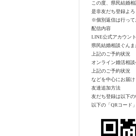
この度、県民結婚相
是非友だち登録よろ
※個別返信は行って
配信内容
LINE公式アカウン
県民結婚相談ぐんま
上記のご予約状況
オンライン婚活相談
上記のご予約状況
などを中心にお届け
友達追加方法
友だち登録は以下の
以下の「
QR
コード