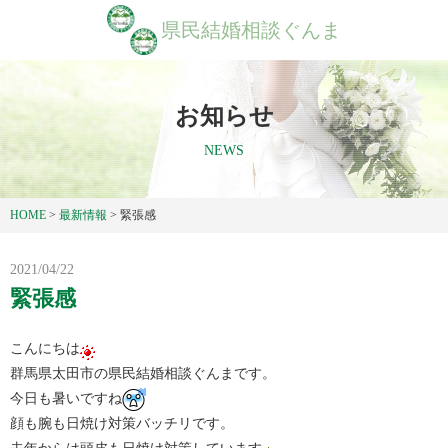
県民結婚相談ぐんま
お知らせ
NEWS
HOME
>
最新情報
>
緊張感
2021/04/22
緊張感
こんにちは
群馬県太田市の県民結婚相談ぐんまです。
今日も暑いですね
顔も腕も日焼け対策バッチリです。