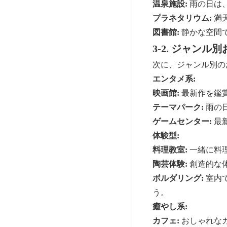
温泉施設:
雨の日は
プラネタリウム:
満
図書館:
静かな空間
3-2. ジャン
次に、ジャンル別の
エンタメ系:
映画館:
最新作を鑑
テーマパーク:
雨の
ゲームセンター:
最
体験型:
料理教室:
一緒に料
陶芸体験:
創造的な
ボルダリング:
室内
う。
癒やし系:
カフェ:
おしゃれな