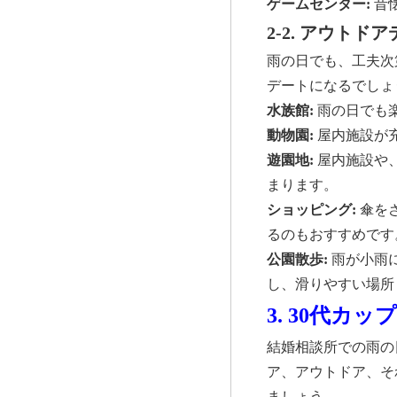
ゲームセンター:
昔
2-2. アウト
雨の日でも、工夫次
デートになるでしょ
水族館:
雨の日でも
動物園:
屋内施設が
遊園地:
屋内施設や
まります。
ショッピング:
傘を
るのもおすすめです
公園散歩:
雨が小雨
し、滑りやすい場所
3. 30代
結婚相談所での雨の
ア、アウトドア、そ
ましょう。