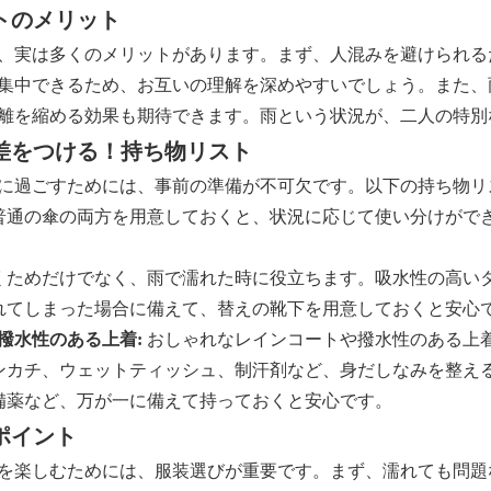
ートのメリット
、実は多くのメリットがあります。まず、人混みを避けられる
集中できるため、お互いの理解を深めやすいでしょう。また、
離を縮める効果も期待できます。雨という状況が、二人の特別
備で差をつける！持ち物リスト
に過ごすためには、事前の準備が不可欠です。以下の持ち物リ
普通の傘の両方を用意しておくと、状況に応じて使い分けがで
くためだけでなく、雨で濡れた時に役立ちます。吸水性の高い
れてしまった場合に備えて、替えの靴下を用意しておくと安心
撥水性のある上着:
おしゃれなレインコートや撥水性のある上
ンカチ、ウェットティッシュ、制汗剤など、身だしなみを整え
備薬など、万が一に備えて持っておくと安心です。
のポイント
を楽しむためには、服装選びが重要です。まず、濡れても問題