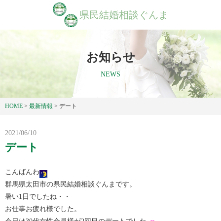
県民結婚相談ぐんま
お知らせ
NEWS
HOME
>
最新情報
>
デート
2021/06/10
デート
こんばんわ
群馬県太田市の県民結婚相談ぐんまです。
暑い1日でしたね・・
お仕事お疲れ様でした。